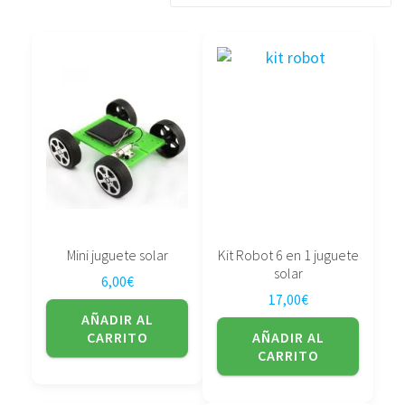
bajo
a
alto
Mini juguete solar
Kit Robot 6 en 1 juguete
solar
6,00
€
17,00
€
AÑADIR AL
CARRITO
AÑADIR AL
CARRITO