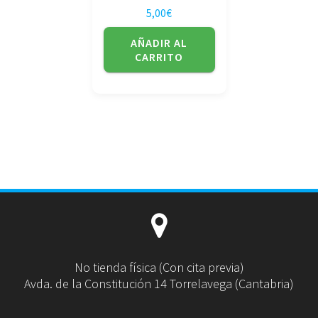
5,00
€
AÑADIR AL
CARRITO
No tienda física (Con cita previa)
Avda. de la Constitución 14 Torrelavega (Cantabria)