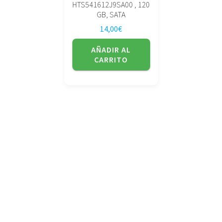
HTS541612J9SA00 , 120
GB, SATA
14,00
€
AÑADIR AL
CARRITO
No tienda física (Con cita previa)
Avda. de la Constitución 14 Torrelavega (Cantabria)