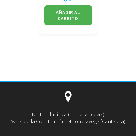
AÑADIR AL
CARRITO
No tienda física (Con cita previa)
Avda. de la Constitución 14 Torrelavega (Cantabria)