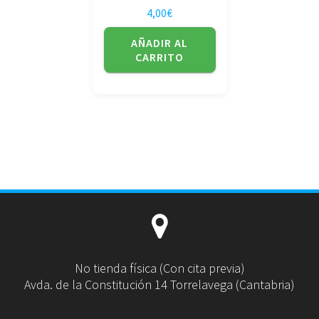
4,00
€
AÑADIR AL
CARRITO
No tienda física (Con cita previa)
Avda. de la Constitución 14 Torrelavega (Cantabria)