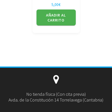
5,00
€
AÑADIR AL
CARRITO
No tienda física (Con cita previa)
Avda. de la Constitución 14 Torrelavega (Cantabria)