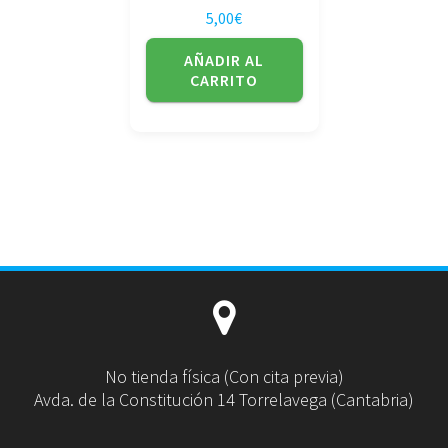
5,00
€
AÑADIR AL
CARRITO
No tienda física (Con cita previa)
Avda. de la Constitución 14 Torrelavega (Cantabria)