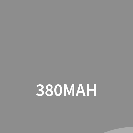
INICIO
CON
380MAH