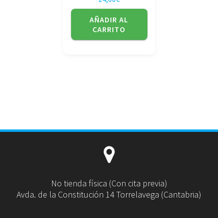
AÑADIR AL
CARRITO
No tienda física (Con cita previa)
Avda. de la Constitución 14 Torrelavega (Cantabria)