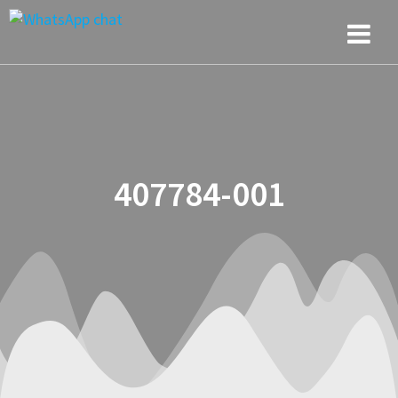
Saltar
al
contenido
407784-001