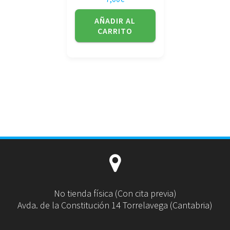
AÑADIR AL
CARRITO
No tienda física (Con cita previa)
Avda. de la Constitución 14 Torrelavega (Cantabria)