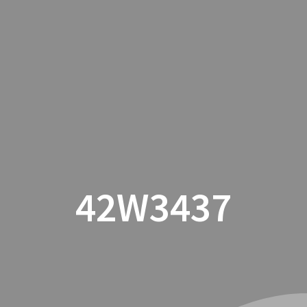
INICIO
CON
42W3437