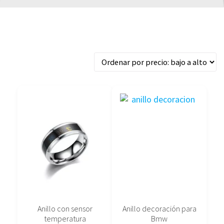
Ordenado
Mostrando los 2 resultados
por
precio:
bajo
a
alto
Este
Este
producto
producto
tiene
tiene
múltiples
múltiples
variantes.
variantes.
Las
Las
opciones
opciones
se
se
pueden
pueden
elegir
elegir
Anillo con sensor
Anillo decoración para
en
en
temperatura
Bmw