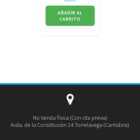
AÑADIR AL
CARRITO
No tienda física (Con cita previa)
Avda. de la Constitución 14 Torrelavega (Cantabria)