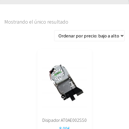
Mostrando el único resultado
Disipador AT0AE002SS0
8,00
€