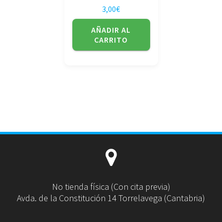
3,00
€
AÑADIR AL
CARRITO
No tienda física (Con cita previa)
Avda. de la Constitución 14 Torrelavega (Cantabria)