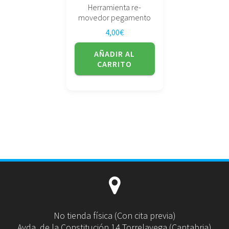
Herramienta re-
movedor pegamento
4,00
€
AÑADIR AL
CARRITO
No tienda física (Con cita previa)
Avda. de la Constitución 14 Torrelavega (Cantabria)