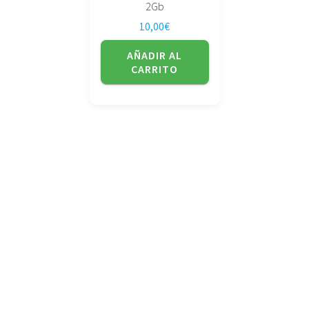
2Gb
10,00
€
AÑADIR AL
CARRITO
No tienda física (Con cita previa)
Avda. de la Constitución 14 Torrelavega (Cantabria)