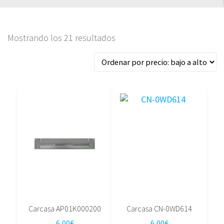
Ordenado
Mostrando los 21 resultados
por
precio:
bajo
a
alto
Carcasa AP01K000200
Carcasa CN-0WD614
6,00
€
6,00
€