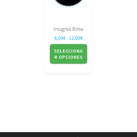
opciones
se
pueden
elegir
Insignia Bmw
en
Rango de precios: desde 6,
6,00
€
-
12,00
€
la
página
SELECCIONA
de
R OPCIONES
producto