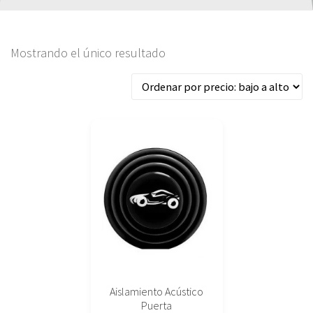
Mostrando el único resultado
Este
producto
tiene
múltiples
variantes.
Las
opciones
se
pueden
elegir
Aislamiento Acústico
en
Puerta