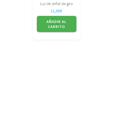
Luz de señal de giro
11,00
€
AÑADIR AL
CARRITO
No tienda física (Con cita previa)
Avda. de la Constitución 14 Torrelavega (Cantabria)