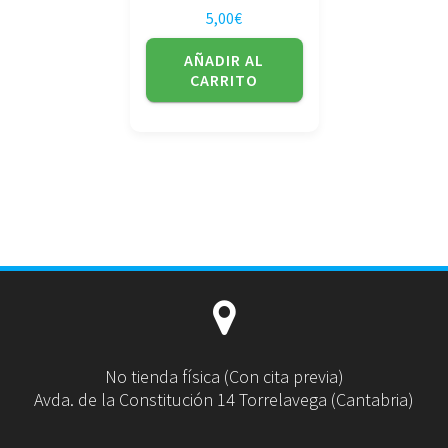
5,00
€
AÑADIR AL
CARRITO
No tienda física (Con cita previa)
Avda. de la Constitución 14 Torrelavega (Cantabria)