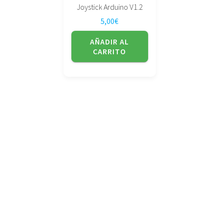
Joystick Arduino V1.2
5,00
€
AÑADIR AL
CARRITO
No tienda física (Con cita previa)
Avda. de la Constitución 14 Torrelavega (Cantabria)