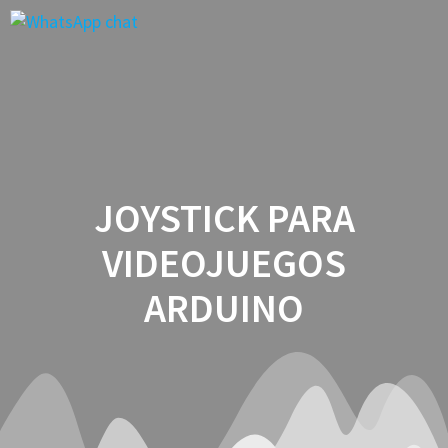
Saltar
al
contenido
JOYSTICK PARA
VIDEOJUEGOS
ARDUINO