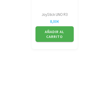
JoyStick UNO R3
8,00
€
AÑADIR AL
CARRITO