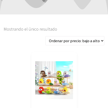
Mostrando el único resultado
Este
producto
tiene
múltiples
variantes.
Las
opciones
se
pueden