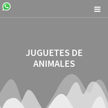
Saltar
Saltar
Saltar
al
a
al
contenido
la
contenido
navegación
JUGUETES DE
ANIMALES