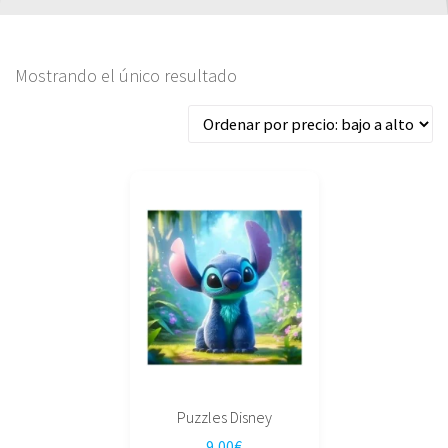
Mostrando el único resultado
Este
producto
tiene
múltiples
variantes.
Las
opciones
se
pueden
elegir
Puzzles Disney
en
9,00
€