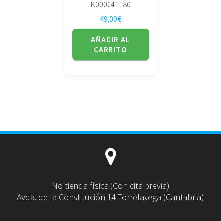
K000041180
49,00
€
AÑADIR AL
CARRITO
No tienda física (Con cita previa)
Avda. de la Constitución 14 Torrelavega (Cantabria)