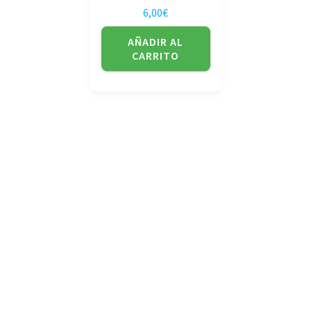
6,00
€
AÑADIR AL
CARRITO
No tienda física (Con cita previa)
Avda. de la Constitución 14 Torrelavega (Cantabria)