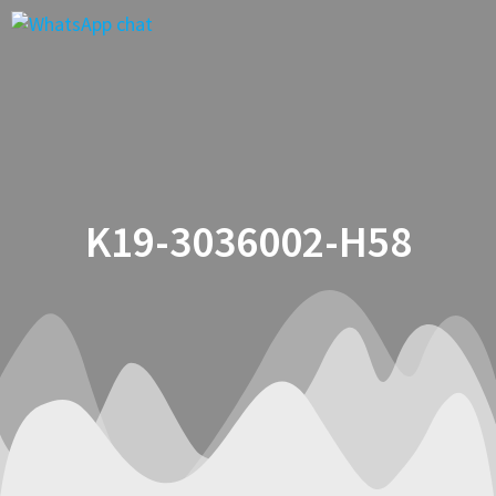
Saltar
al
contenido
K19-3036002-H58