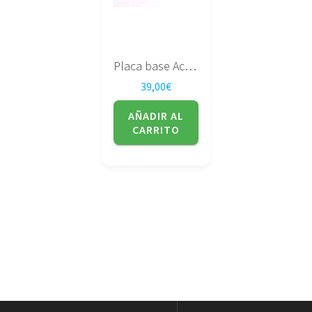
Placa base Acer Aspire One D255 LA-6221P
39,00
€
AÑADIR AL
CARRITO