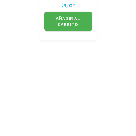
29,00
€
AÑADIR AL
CARRITO
No tienda física (Con cita previa)
Avda. de la Constitución 14 Torrelavega (Cantabria)