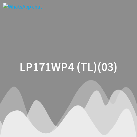
Saltar
al
contenido
LP171WP4 (TL)(03)