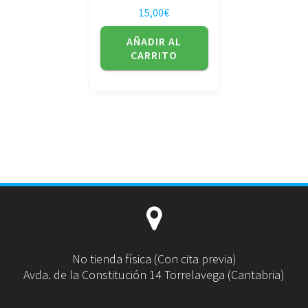
15,00
€
AÑADIR AL
CARRITO
No tienda física (Con cita previa)
Avda. de la Constitución 14 Torrelavega (Cantabria)