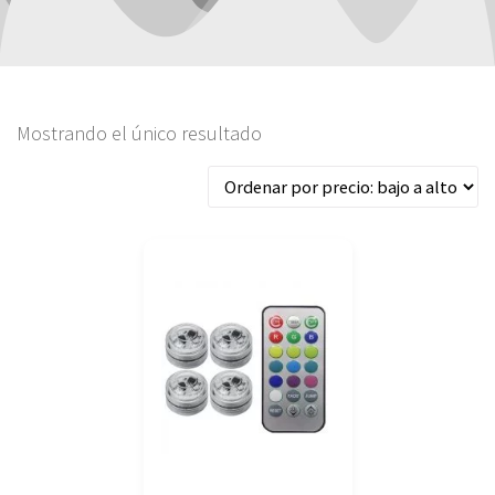
Mostrando el único resultado
Este
producto
tiene
múltiples
variantes.
Las
opciones
se
pueden