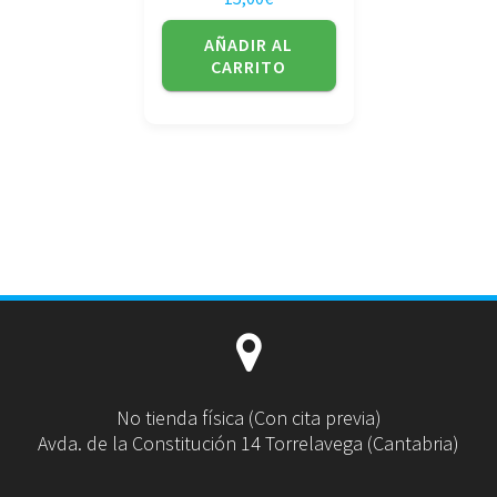
AÑADIR AL
CARRITO
No tienda física (Con cita previa)
Avda. de la Constitución 14 Torrelavega (Cantabria)