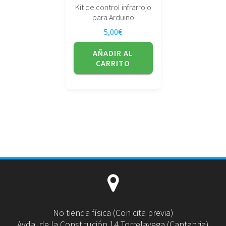
Kit de control infrarrojo
para Arduino
5,00
€
AÑADIR AL
CARRITO
No tienda física (Con cita previa)
Avda. de la Constitución 14 Torrelavega (Cantabria)