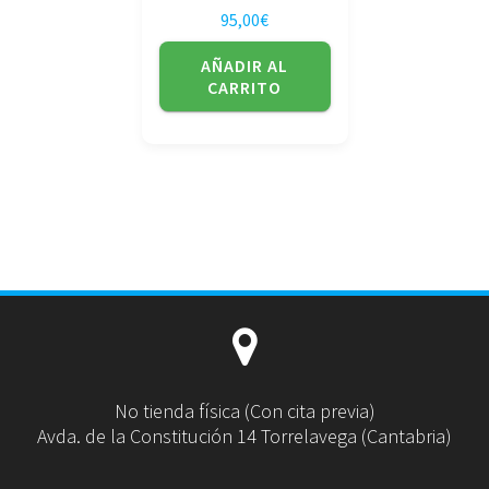
95,00
€
AÑADIR AL
CARRITO
No tienda física (Con cita previa)
Avda. de la Constitución 14 Torrelavega (Cantabria)