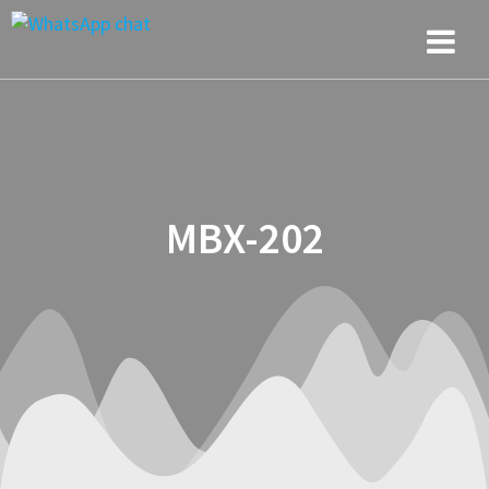
Saltar
al
contenido
MBX-202