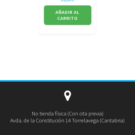
AÑADIR AL
CARRITO
No tienda física (Con cita previa)
Avda. de la Constitución 14 Torrelavega (Cantabria)