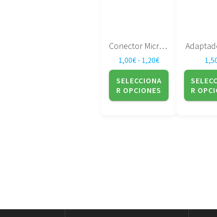
opciones
opciones
se
se
pueden
pueden
elegir
elegir
Conector Micro Usb PS4
Adaptad
en
en
Rango de precios:
1,00
€
-
1,20
€
1,5
la
la
página
página
SELECCIONA
SELEC
de
de
R OPCIONES
R OPC
producto
product