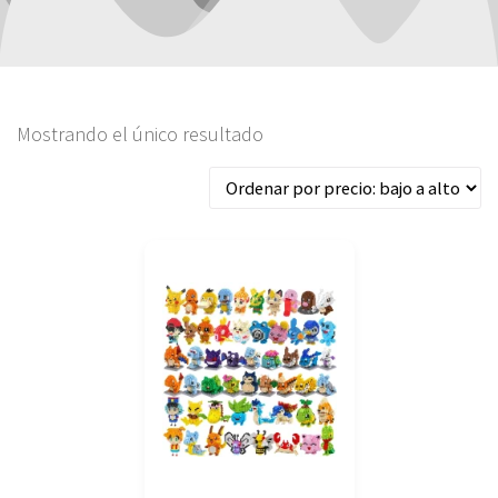
Mostrando el único resultado
Este
producto
tiene
múltiples
variantes.
Las
opciones
se
pueden