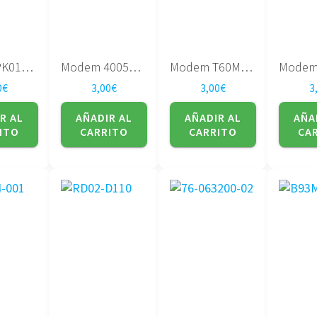
Modem PK010001B10
Modem 4005B-DELPHI
Modem T60M845.02
0
€
3,00
€
3,00
€
3
R AL
AÑADIR AL
AÑADIR AL
AÑA
ITO
CARRITO
CARRITO
CA