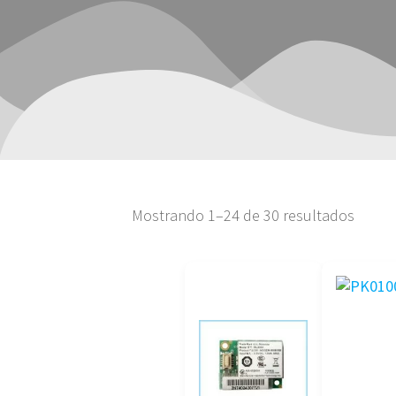
Orden
Mostrando 1–24 de 30 resultados
por
precio
bajo
a
alto