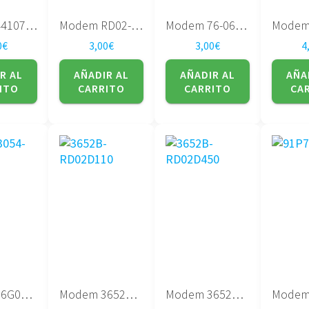
Modem 441074-001
Modem RD02-D110
Modem 76-063200-02
0
€
3,00
€
3,00
€
4
R AL
AÑADIR AL
AÑADIR AL
AÑA
ITO
CARRITO
CARRITO
CA
Modem 76G063054-00
Modem 3652B-RD02D110
Modem 3652B-RD02D450