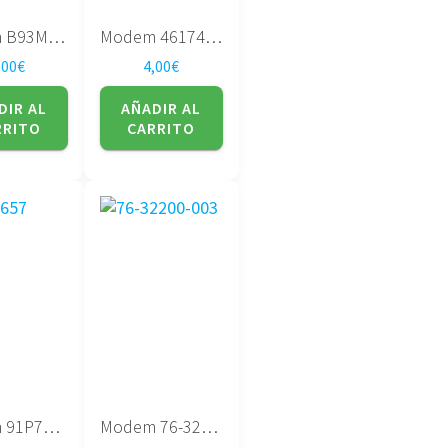
Modem B93M1015-F
Modem 461749-001
,00
€
4,00
€
DIR AL
AÑADIR AL
RRITO
CARRITO
Modem 91P7657
Modem 76-32200-003