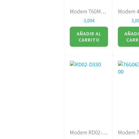
Modem T60M893.11 LF
3,00
€
3,0
AÑADIR AL
AÑADI
CARRITO
CARR
Modem RD02-D330