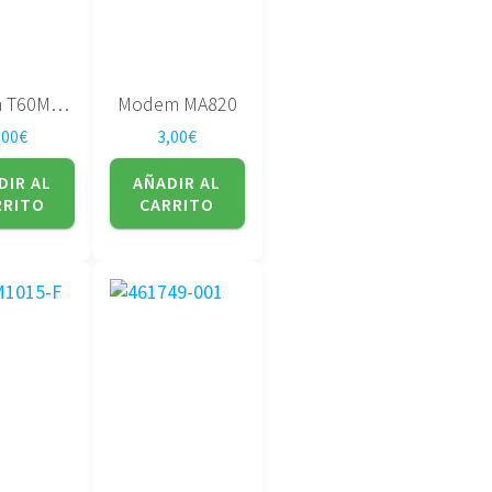
Modem T60M955.00 LF
Modem MA820
,00
€
3,00
€
DIR AL
AÑADIR AL
RRITO
CARRITO