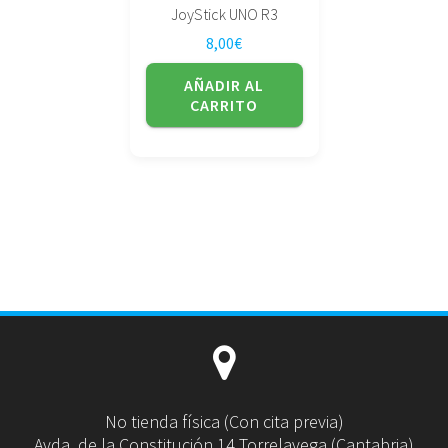
JoyStick UNO R3
8,00
€
AÑADIR AL
CARRITO
No tienda física (Con cita previa)
Avda. de la Constitución 14 Torrelavega (Cantabria)