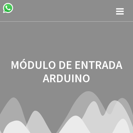
Saltar
Saltar
Saltar
al
a
al
contenido
la
contenido
navegación
MÓDULO DE ENTRADA
ARDUINO