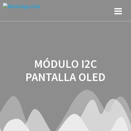
Saltar
al
contenido
MÓDULO I2C
PANTALLA OLED