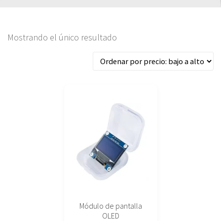
Mostrando el único resultado
Este
producto
tiene
múltiples
variantes.
Las
opciones
se
pueden
elegir
Módulo de pantalla
en
OLED