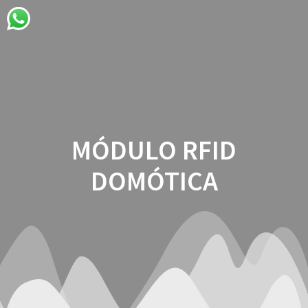
Saltar
Saltar
Saltar
al
a
al
contenido
la
contenido
navegación
MÓDULO RFID
DOMÓTICA