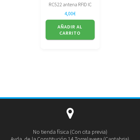
RC522 antena RFID IC
4,00
€
AÑADIR AL
CARRITO
No tienda física (Con cita previa)
Avda. de la Constitución 14 Torrelavega (Cantabria)