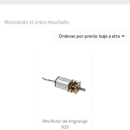
Mostrando el único resultado
Este
producto
tiene
múltiples
variantes.
Las
opciones
se
pueden
elegir
Mini Motor de engranaje
en
N20