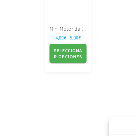
opciones
se
pueden
elegir
Mini Motor de engranaje N20
en
Rango de precios: desde 4,
4,00
€
-
5,00
€
la
página
SELECCIONA
de
R OPCIONES
producto