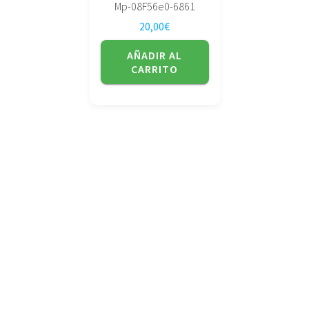
Mp-08F56e0-6861
20,00
€
AÑADIR AL
CARRITO
No tienda física (Con cita previa)
Avda. de la Constitución 14 Torrelavega (Cantabria)