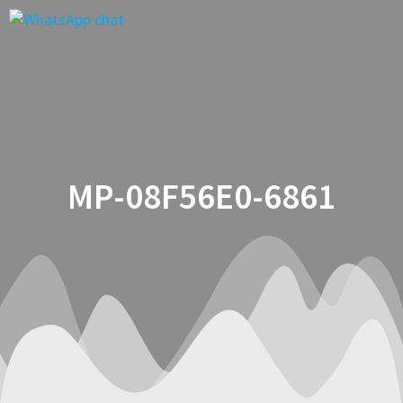
Saltar
al
contenido
MP-08F56E0-6861