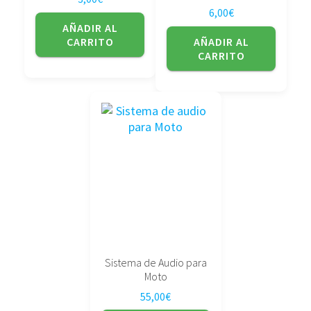
6,00
€
AÑADIR AL
CARRITO
AÑADIR AL
CARRITO
Este
producto
tiene
múltiples
variantes.
Las
opciones
se
pueden
elegir
Sistema de Audio para
en
Moto
la
55,00
€
página