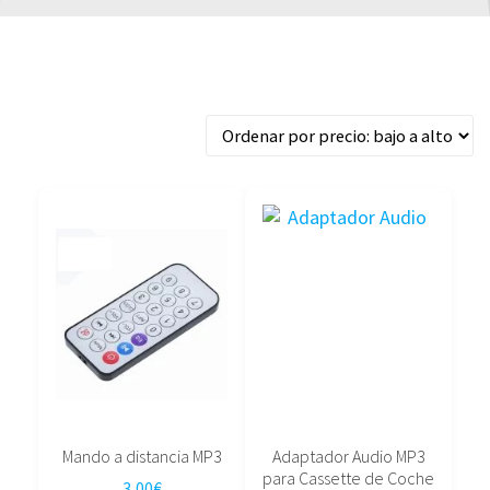
Ordenado
Mostrando los 3 resultados
por
precio:
bajo
a
alto
Mando a distancia MP3
Adaptador Audio MP3
para Cassette de Coche
3,00
€