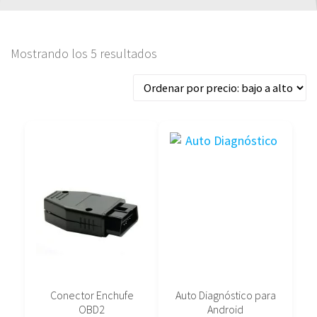
Ordenado
Mostrando los 5 resultados
por
precio:
bajo
a
alto
Conector Enchufe
Auto Diagnóstico para
OBD2
Android