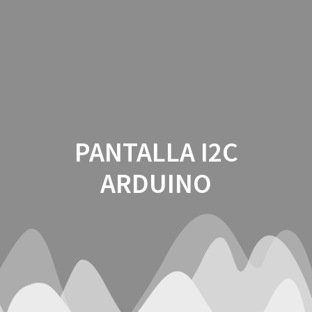
Saltar
al
contenido
PANTALLA I2C
ARDUINO