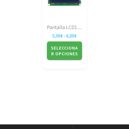
opciones
se
pueden
elegir
Pantalla LCD1602
en
Rango de precios: desde 5,
5,00
€
-
6,00
€
la
página
SELECCIONA
de
R OPCIONES
producto