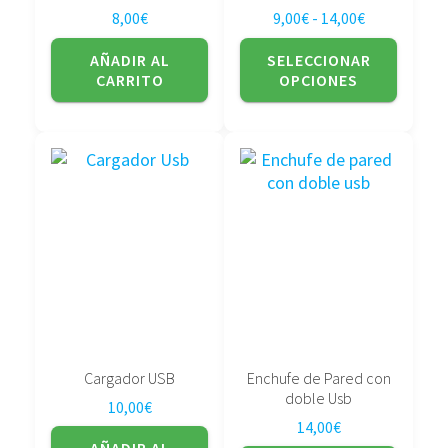
la
Rango de pre
8,00
€
9,00
€
-
14,00
€
página
de
AÑADIR AL
SELECCIONAR
producto
CARRITO
OPCIONES
Este
producto
tiene
múltiples
variantes.
Las
opciones
se
pueden
elegir
Cargador USB
Enchufe de Pared con
en
doble Usb
10,00
€
la
14,00
€
página