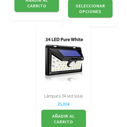
AÑADIR AL
de
CARRITO
SELECCIONAR
producto
OPCIONES
Lámpara 34 led solar
35,00
€
AÑADIR AL
CARRITO