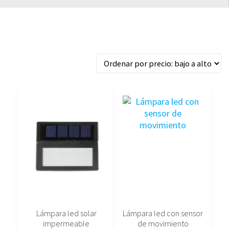
Ordenado
Mostrando los 5 resultados
por
precio:
bajo
a
alto
Este
producto
tiene
múltiples
variantes.
Las
opciones
se
pueden
elegir
Lámpara led solar
Lámpara led con sensor
en
impermeable
de movimiento